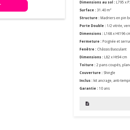
Dimensions au sol :
L795 x P
T
Surface :
31.40 m²
Structure :
Madriers en pin b
Porte Double :
1/2 vitrée, ve
Dimensions :
L168 x Ht196 c
Fermeture :
Poignée et serrur
Fenêtre :
Châssis Basculant
Dimensions
:
L82 x Ht94 cm
Toiture :
2 pans coupés, pla
Couverture :
Shingle
Inclus :
kit ancrage, anti-temp
Garantie :
10 ans