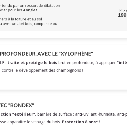
 tendu par un ressort de dilatation
cier pour les 4 angles
Prix 
199
ers à la toiture et au sol
u avec un abri bois, composite ou
 PROFONDEUR, AVEC LE "XYLOPHÈNE"
LE :
traite et protège le bois
brut en profondeur, à appliquer
"int
e
contre le développement des champignons !
VEC "BONDEX"
ction "extérieur"
, barrière de surface : anti-UV, anti-humidité, anti-
isse apparaître le veinage du bois.
Protection 8 ans*
!