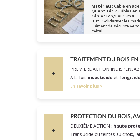
Matériau :
Cable en acier
Quantité :
4 Câbles en a
Câble :
Longueur 3m30
But :
Solidariser les madri
Elément de sécurité vend
métal
TRAITEMENT DU BOIS EN
PREMIÈRE ACTION INDISPENSAB
A la fois
insecticide
et
fongicid
En savoir plus
PROTECTION DU BOIS, A
DEUXIÈME ACTION :
haute prote
Translucide ou teintes au choix, la