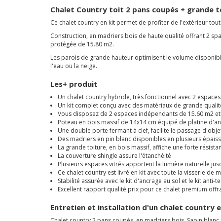
Chalet Country toit 2 pans coupés + grande t
Ce chalet country en kit permet de profiter de l'extérieur tou
Construction, en madriers bois de haute qualité offrant 2 spac
protégée de 15.80 m2.
Les parois de grande hauteur optimisent le volume disponible
l'eau ou la neige.
Les+ produit
Un chalet country hybride, très fonctionnel avec 2 espace
Un kit complet conçu avec des matériaux de grande qualité 
Vous disposez de 2 espaces indépendants de 15.60 m2 et
Poteau en bois massif de 14x14 cm équipé de platine d'an
Une double porte fermant à clef, facilite le passage d'ob
Des madriers en pin blanc disponibles en plusieurs épais
La grande toiture, en bois massif, affiche une forte résista
La couverture shingle assure l'étanchéité
Plusieurs espaces vitrés apportent la lumière naturelle jusq
Ce chalet country est livré en kit avec toute la visserie de
Stabilité assurée avec le kit d'ancrage au sol et le kit anti-
Excellent rapport qualité prix pour ce chalet premium offr
Entretien et installation d'un chalet country 
Chalet country 2 pans coupés, en madriers bois. Sapin blanc 