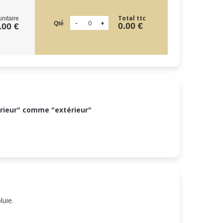
Total ttc
unitaire
Qté
0.00 €
.00 €
érieur" comme "extérieur"
pluie.