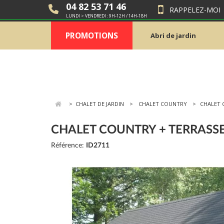
04 82 53 71 46
RAPPELEZ-MOI
LUNDI > VENDREDI : 9H-12H / 14H-18H
PROMOTIONS
Abri de jardin
>
CHALET DE JARDIN
CHALET COUNTRY
CHALET 
CHALET COUNTRY + TERRASSE
Référence:
ID2711