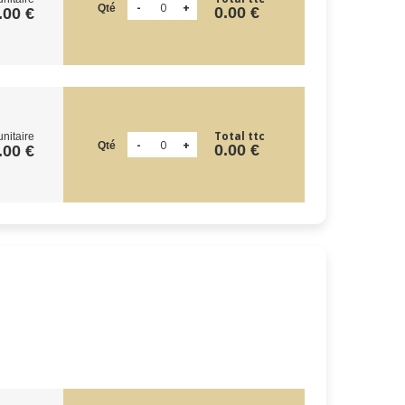
Qté
0.00 €
.00 €
Total ttc
unitaire
Qté
0.00 €
.00 €