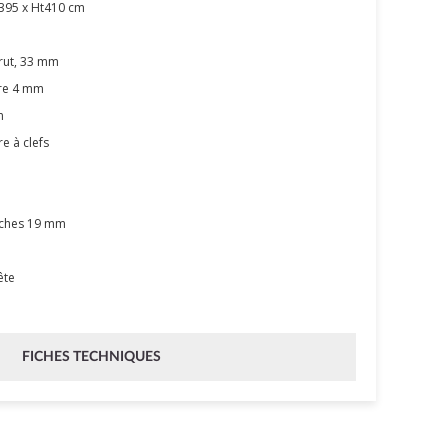
395 x Ht410 cm
rut, 33 mm
rre 4 mm
m
e à clefs
nches 19 mm
ête
FICHES TECHNIQUES