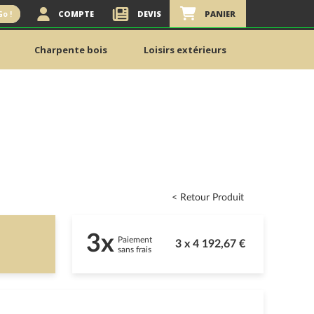
COMPTE
DEVIS
PANIER
Go !
Charpente bois
Loisirs extérieurs
< Retour Produit
3x
Paiement
3 x 4 192,67 €
sans frais