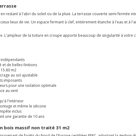
errasse
t en restant à l'abri du soleil ou de la pluie. La terrasse couverte semi fermée 
ieux lieux de vie. Un espace fermant à clef, entièrement étanche à l'eau et à l'
. L'ampleur de la toiture en croupe apporte beaucoup de singularité à votre cha
s indépendants
et de belles finitions
 15.80 m2
crage au sol ajustable
jets imposants
seurs pour une isolation optimale
nce au vent
u'à l'intérieur
 montage et même le silicone
tempête inclus
ant une garantie de 10 ans
en bois massif non traité 31 m2
provenant de forêts du Nord de l'Europe certifiées PEFC, adoptant la gestion du