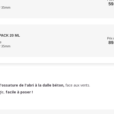
59
ur 35mm
PACK 20 ML
Prix 
e
89
ur 35mm
l'ossature de l'abri à la dalle béton,
face aux vents.
gle,
facile à poser !