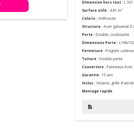
Dimension hors tout :
L 321 
T
Surface utile :
4.81 m²
Coloris :
Anthracite
Structure :
Acier galvanisé 0
Porte :
Double, coulissante
Dimensions Porte :
L106/120
Fermeture :
Poignée cadenas
Toiture :
Double pente
Couverture :
Panneaux Acier
Garantie
: 15 ans
Inclus :
Visserie, grille d'aéra
Montage rapide