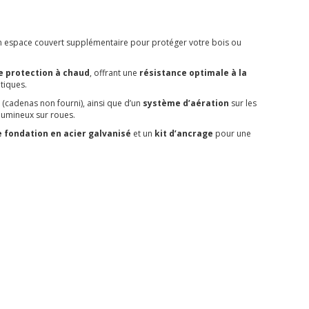
d’un espace couvert supplémentaire pour protéger votre bois ou
e protection à chaud
, offrant une
résistance optimale à la
atiques.
s
(cadenas non fourni), ainsi que d’un
système d’aération
sur les
olumineux sur roues.
e fondation en acier galvanisé
et un
kit d’ancrage
pour une