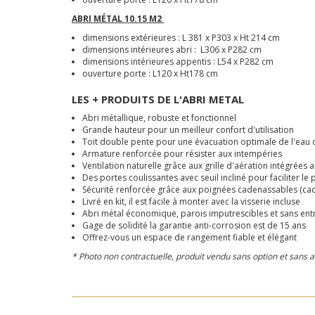
ABRI MÉTAL 10.15 M2
dimensions extérieures : L 381 x P303 x Ht 214 cm
dimensions intérieures abri : L306 x P282 cm
dimensions intérieures appentis : L54 x P282 cm
ouverture porte : L120 x Ht178 cm
LES + PRODUITS DE L'ABRI METAL
Abri métallique, robuste et fonctionnel
Grande hauteur pour un meilleur confort d'utilisation
Toit double pente pour une évacuation optimale de l'eau 
Armature renforcée pour résister aux intempéries
Ventilation naturelle grâce aux grille d'aération intégrées
Des portes coulissantes avec seuil incliné pour faciliter l
Sécurité renforcée grâce aux poignées cadenassables (ca
Livré en kit, il est facile à monter avec la visserie incluse
Abri métal économique, parois imputrescibles et sans ent
Gage de solidité la garantie anti-corrosion est de 15 ans
Offrez-vous un espace de rangement fiable et élégant
* Photo non contractuelle, produit vendu sans option et sans 