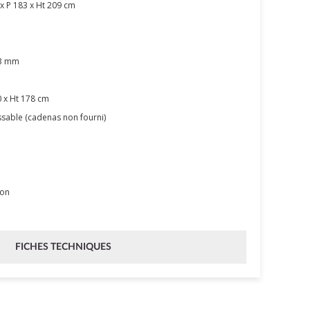
x P 183 x Ht 209 cm
.3 mm
 x Ht 178 cm
sable (cadenas non fourni)
tion
FICHES TECHNIQUES