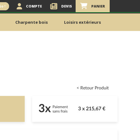
COMPTE
DEVIS
PANIER
Go !
Charpente bois
Loisirs extérieurs
< Retour Produit
3x
Paiement
3 x 215,67 €
sans frais