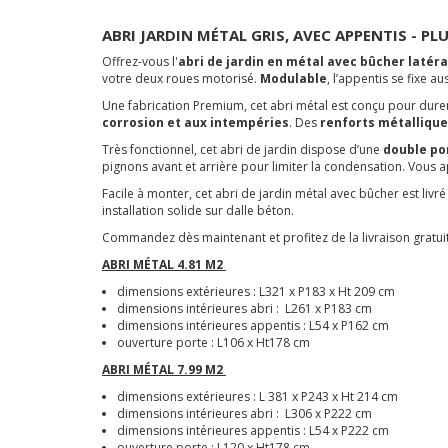
ABRI JARDIN M
É
TAL GRIS, AVEC APPENTIS - P
Offrez-vous l'
abri de jardin en métal avec bûcher latéra
votre deux roues motorisé.
Modulable
, l’appentis se fixe au
Une fabrication Premium, cet abri métal est conçu pour dur
corrosion et aux intempéries
. Des
renforts métalliqu
Très fonctionnel, cet abri de jardin dispose d’une
double po
pignons avant et arrière pour limiter la condensation. Vous ap
Facile à monter, cet abri de jardin métal avec bûcher est livré
installation solide sur dalle béton.
Commandez dès maintenant et profitez de la livraison gratuit
ABRI MÉTAL 4.81 M2
dimensions extérieures : L321 x P183 x Ht 209 cm
dimensions intérieures abri : L261 x P183 cm
dimensions intérieures appentis : L54 x P162 cm
ouverture porte : L106 x Ht178 cm
ABRI MÉTAL 7.99 M2
dimensions extérieures : L 381 x P243 x Ht 214 cm
dimensions intérieures abri : L306 x P222 cm
dimensions intérieures appentis : L54 x P222 cm
ouverture porte : L120 x Ht178 cm