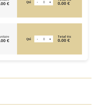
Qté
0.00 €
.00 €
Total ttc
unitaire
Qté
0.00 €
.00 €