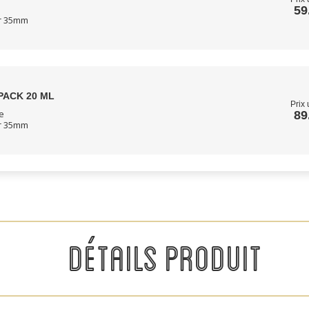
59
ur 35mm
PACK 20 ML
Prix 
e
89
ur 35mm
DÉTAILS PRODUIT