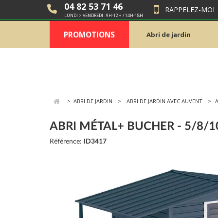
04 82 53 71 46
RAPPELEZ-MOI
LUNDI > VENDREDI : 9H-12H / 14H-18H
PROMOTIONS
Abri de jardin
>
ABRI DE JARDIN
ABRI DE JARDIN AVEC AUVENT
A
ABRI MÉTAL+ BUCHER - 5/8/1
Référence:
ID3417