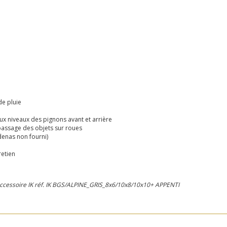
de pluie
 aux niveaux des pignons avant et arrière
e passage des objets sur roues
denas non fourni)
retien
accessoire
IK réf.
IK BGS/ALPINE_GRIS_8x6/10x8/10x10+ APPENTI