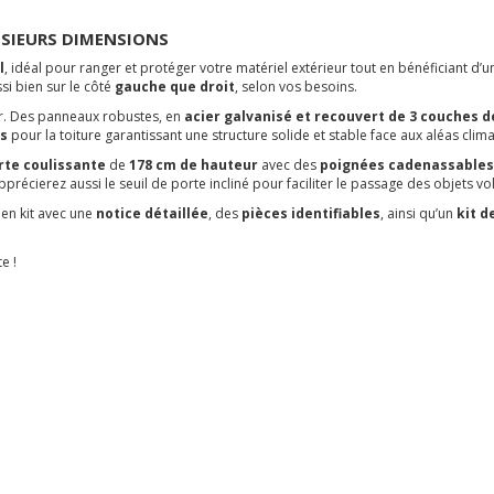
LUSIEURS DIMENSIONS
l
, idéal pour ranger et protéger votre matériel extérieur tout en bénéficiant 
ssi bien sur le côté
gauche que droit
, selon vos besoins.
er. Des panneaux robustes, en
acier galvanisé et recouvert de 3 couches d
es
pour la toiture garantissant une structure solide et stable face aux aléas clim
rte coulissante
de
178 cm de hauteur
avec des
poignées cadenassable
précierez aussi le seuil de porte incliné pour faciliter le passage des objets v
 en kit avec une
notice détaillée
, des
pièces identifiables
, ainsi qu’un
kit d
e !