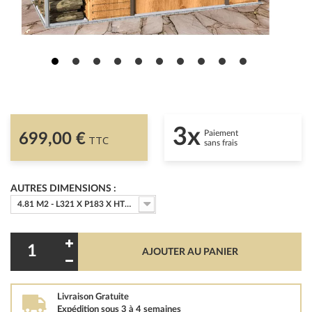
3x
Paiement
699,00 €
TTC
sans frais
AUTRES DIMENSIONS :
4.81 M2 - L321 X P183 X HT209
AJOUTER AU PANIER
Livraison Gratuite
Expédition sous 3 à 4 semaines