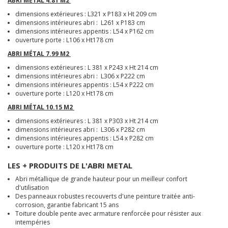
ABRI MÉTAL 4.81 M2
dimensions extérieures : L321 x P183 x Ht 209 cm
dimensions intérieures abri : L261 x P183 cm
dimensions intérieures appentis : L54 x P162 cm
ouverture porte : L106 x Ht178 cm
ABRI MÉTAL 7.99 M2
dimensions extérieures : L 381 x P243 x Ht 214 cm
dimensions intérieures abri : L306 x P222 cm
dimensions intérieures appentis : L54 x P222 cm
ouverture porte : L120 x Ht178 cm
ABRI MÉTAL 10.15 M2
dimensions extérieures : L 381 x P303 x Ht 214 cm
dimensions intérieures abri : L306 x P282 cm
dimensions intérieures appentis : L54 x P282 cm
ouverture porte : L120 x Ht178 cm
LES + PRODUITS DE L'ABRI METAL
Abri métallique de grande hauteur pour un meilleur confort
d'utilisation
Des panneaux robustes recouverts d'une peinture traitée anti-
corrosion, garantie fabricant 15 ans
Toiture double pente avec armature renforcée pour résister aux
intempéries