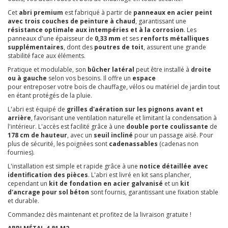
Cet
abri premium
est fabriqué à partir de
panneaux en acier peint
avec trois couches de peinture à chaud
, garantissant une
résistance optimale aux intempéries et à la corrosion
. Les
panneaux d'une épaisseur de
0,33 mm
et ses
renforts métalliques
supplémentaires
, dont des
poutres de toit
, assurent une grande
stabilité face aux éléments.
Pratique et modulable, son
bûcher latéral
peut être installé à
droite
ou à gauche
selon vos besoins. Il offre un
espace
pour entreposer votre bois de chauffage, vélos ou matériel de jardin tout
en étant protégés de la pluie.
L'abri est équipé de
grilles d'aération sur les pignons avant et
arrière
, favorisant une ventilation naturelle et limitant la condensation à
l'intérieur. L'accès est facilité grâce à une
double porte coulissante
de
178 cm de hauteur
, avec un
seuil incliné
pour un passage aisé. Pour
plus de sécurité, les poignées sont
cadenassables
(cadenas non
fournies).
L'installation est simple et rapide grâce à une
notice détaillée avec
identification des pièces
. L'abri est livré en kit sans plancher,
cependant un
kit de fondation en acier galvanisé
et un
kit
d'ancrage pour sol béton
sont fournis, garantissant une fixation stable
et durable.
Commandez dès maintenant et profitez de la livraison gratuite !