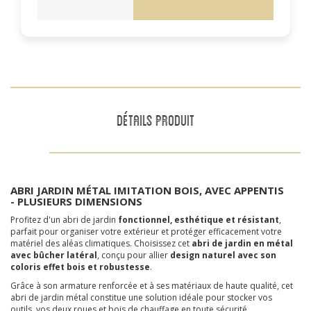
DÉTAILS PRODUIT
ABRI JARDIN M
É
TAL IMITATION BOIS, AVEC APPENTIS
- PLUSIEURS DIMENSIONS
Profitez d'un abri de jardin
fonctionnel, esthétique et résistant
,
parfait pour organiser votre extérieur et protéger efficacement votre
matériel des aléas climatiques. Choisissez cet
abri de jardin en métal
avec bûcher latéral
, conçu pour allier
design naturel avec son
coloris effet bois et robustesse
.
Grâce à son armature renforcée et à ses matériaux de haute qualité, cet
abri de jardin métal constitue une solution idéale pour stocker vos
outils, vos deux roues et bois de chauffage en toute sécurité.