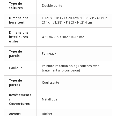
Type de
Double pente
toitures
Dimensions
L 321 x P 183 x Ht 209 cm / L 321 x P 243 x Ht
hors tout
214 cm / L 381 x P 303 x Ht 214 cm
Dimensions
intérieures
4.81 m2 / 7.99 m2 / 10.15 m2
utiles :
Type de
Panneaux
parois
Peinture imitation bois (3 couches avec
Couleur
traitement anti-corrosion)
Type de
Coulissante
portes
Revêtements
/
Métallique
Couvertures
Auvent
Bûcher