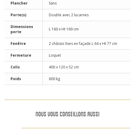
Plancher
Sans
Porte(s)
Double avec 2 lucarnes
Dimensions
L 160 x Ht 169 cm
porte
Fenêtre
2 châssis fixes en façade L 64 x Ht 77 cm
Fermeture
Loquet
Colis
400 x 120 x 52 cm
Poids
600 kg
NOUS VOUS CONSEILLONS AUSSI