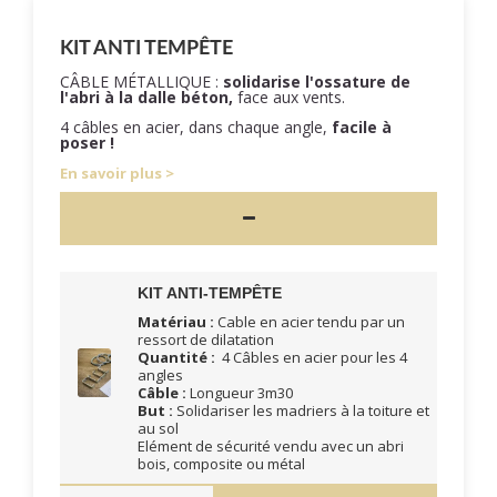
KIT ANTI TEMPÊTE
CÂBLE MÉTALLIQUE :
solidarise l'ossature de
l'abri à la dalle béton,
face aux vents.
4 câbles en acier, dans chaque angle,
facile à
poser !
En savoir plus
KIT ANTI-TEMPÊTE
Matériau :
Cable en acier tendu par un
ressort de dilatation
Quantité :
4 Câbles en acier pour les 4
angles
Câble :
Longueur 3m30
But :
Solidariser les madriers à la toiture et
au sol
Elément de sécurité vendu avec un abri
bois, composite ou métal