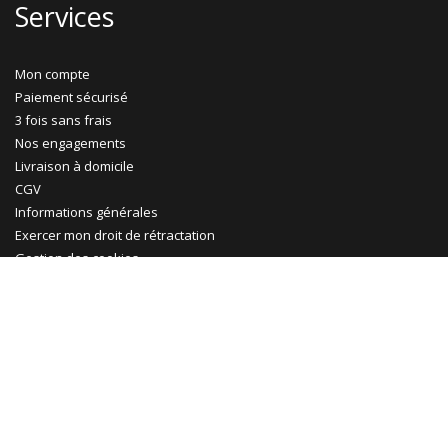
Services
Mon compte
Paiement sécurisé
3 fois sans frais
Nos engagements
Livraison à domicile
CGV
Informations générales
Exercer mon droit de rétractation
Gestion des cookies
Ma Maison Mon Jardin
Promotions
Abri jardin bois
Garage bois
Abri voiture bois
Abri voiture métal