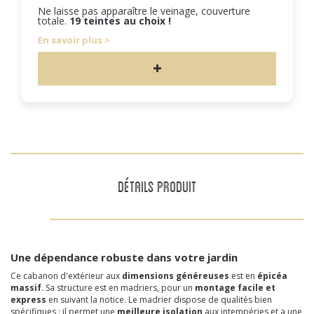
Ne laisse pas apparaître le veinage, couverture
totale.
19 teintes au choix !
En savoir plus
DÉTAILS PRODUIT
Une dépendance robuste dans votre jardin
Ce cabanon d'extérieur aux
dimensions généreuses
est en
épicéa
massif
. Sa structure est en madriers, pour un
montage facile et
express
en suivant la notice. Le madrier dispose de qualités bien
spécifiques : il permet une
meilleure isolation
aux intempéries et a une