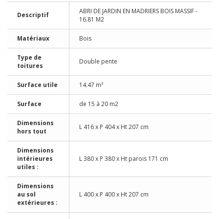
ABRI DE JARDIN EN MADRIERS BOIS MASSIF -
Descriptif
16.81 M2
Matériaux
Bois
Type de
Double pente
toitures
Surface utile
14.47 m²
Surface
de 15 à 20 m2
Dimensions
L 416 x P 404 x Ht 207 cm
hors tout
Dimensions
intérieures
L 380 x P 380 x Ht parois 171 cm
utiles :
Dimensions
au sol
L 400 x P 400 x Ht 207 cm
extérieures :