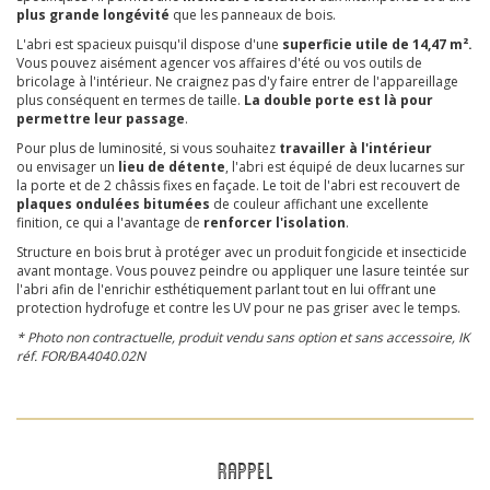
plus grande longévité
que les panneaux de bois.
L'abri est spacieux puisqu'il dispose d'une
superficie utile de 14,47 m².
Vous pouvez aisément agencer vos affaires d'été ou vos outils de
bricolage à l'intérieur. Ne craignez pas d'y faire entrer de l'appareillage
plus conséquent en termes de taille.
La double porte est là pour
permettre leur passage
.
Pour plus de luminosité, si vous souhaitez
travailler à l'intérieur
ou envisager un
lieu de détente
, l'abri est équipé de deux lucarnes sur
la porte et de 2 châssis fixes en façade. Le toit de l'abri est recouvert de
plaques ondulées bitumées
de couleur affichant une excellente
finition, ce qui a l'avantage de
renforcer l'isolation
.
Structure en bois brut à protéger avec un produit fongicide et insecticide
avant montage. Vous pouvez peindre ou appliquer une lasure teintée sur
l'abri afin de l'enrichir esthétiquement parlant tout en lui offrant une
protection hydrofuge et contre les UV pour ne pas griser avec le temps.
* Photo non contractuelle, produit vendu sans option et sans accessoire, IK
réf. FOR/BA4040.02N
RAPPEL