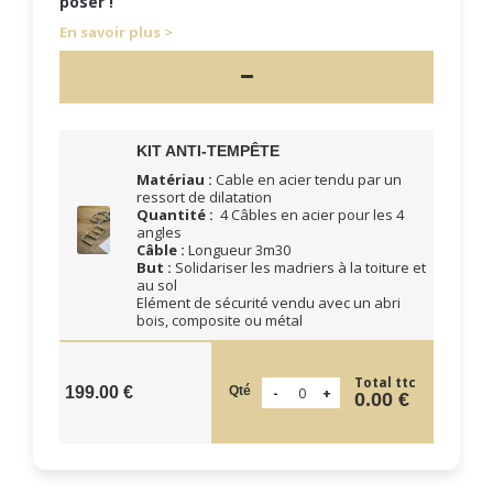
poser !
En savoir plus
KIT ANTI-TEMPÊTE
Matériau :
Cable en acier tendu par un
ressort de dilatation
Quantité :
4 Câbles en acier pour les 4
angles
Câble :
Longueur 3m30
But :
Solidariser les madriers à la toiture et
au sol
Elément de sécurité vendu avec un abri
bois, composite ou métal
Total ttc
Qté
199.00 €
0.00 €