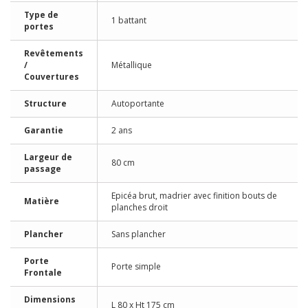
Type de
1 battant
portes
Revêtements
/
Métallique
Couvertures
Structure
Autoportante
Garantie
2 ans
Largeur de
80 cm
passage
Epicéa brut, madrier avec finition bouts de
Matière
planches droit
Plancher
Sans plancher
Porte
Porte simple
Frontale
Dimensions
L 80 x Ht 175 cm