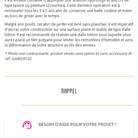
Il est ensuite conseillé d'appliquer une solution hydrofuge et anti UV de
type lasure ou peinture (2couches). Cette dernière opération est à
renouveler tous les 3 à 5 ans afin de conserver une belle couleur et éviter
au bois de griser avec le temps.
Malgré son poids, cet abri de jardin est livré sans plancher. Il est impératif
d'ancrer votre construction sur une surface plane et stable de type dalle
béton. Il est recommandé de réaliser une dalle béton sous laquelle vous
aurez placé un film polyane pour limiter les remontées d'humidité et ainsi
la déformation de votre structure au fils des années.
* Photo non contractuelle, produit vendu sans option et sans accessoire IK-
réf. GARD/9102
RAPPEL
BESOIN D'AIDE POUR VOTRE PROJET ?