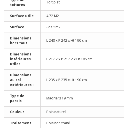
Toit plat
toitures
Surface utile
4.72 M2
Surface
- de 5m2
Dimensions
L 240 x P 242 x Ht 190 cm
hors tout
Dimensions
intérieures
L 217.2 x P 217.2 x Ht 185 cm
utiles :
Dimensions
au sol
L 235 x P 235 x Ht 190 cm
extérieures :
Type de
Madriers 19 mm
parois
Couleur
Bois naturel
Traitement
Bois non traité