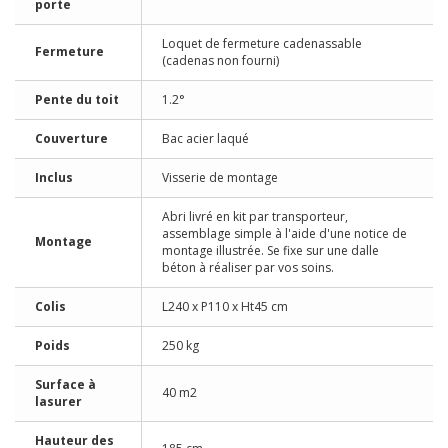
porte
Loquet de fermeture cadenassable
Fermeture
(cadenas non fourni)
Pente du toit
1.2°
Couverture
Bac acier laqué
Inclus
Visserie de montage
Abri livré en kit par transporteur,
assemblage simple à l'aide d'une notice de
Montage
montage illustrée. Se fixe sur une dalle
béton à réaliser par vos soins.
Colis
L240 x P110 x Ht45 cm
Poids
250 kg
Surface à
40 m2
lasurer
Hauteur des